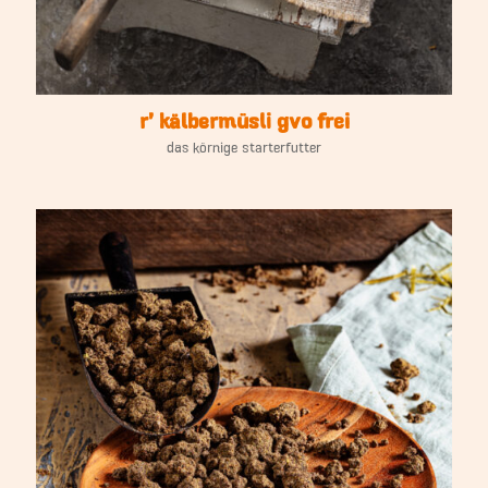
r’ kälbermüsli gvo frei
das körnige starterfutter