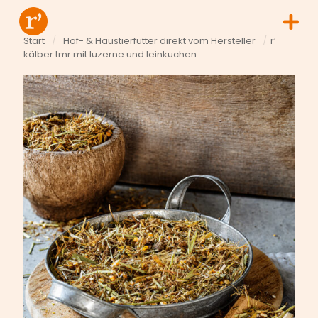
Start
/
Hof- & Haustierfutter direkt vom Hersteller
/
r’
kälber tmr mit luzerne und leinkuchen