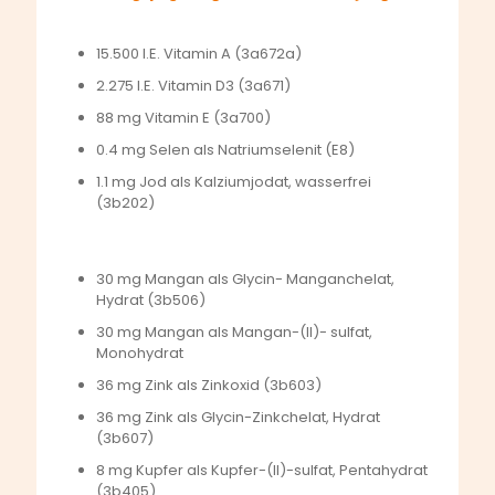
15.500 I.E. Vitamin A (3a672a)
2.275 I.E. Vitamin D3 (3a671)
88 mg Vitamin E (3a700)
0.4 mg Selen als Natriumselenit (E8)
1.1 mg Jod als Kalziumjodat, wasserfrei
(3b202)
30 mg Mangan als Glycin- Manganchelat,
Hydrat (3b506)
30 mg Mangan als Mangan-(II)- sulfat,
Monohydrat
36 mg Zink als Zinkoxid (3b603)
36 mg Zink als Glycin-Zinkchelat, Hydrat
(3b607)
8 mg Kupfer als Kupfer-(II)-sulfat, Pentahydrat
(3b405)