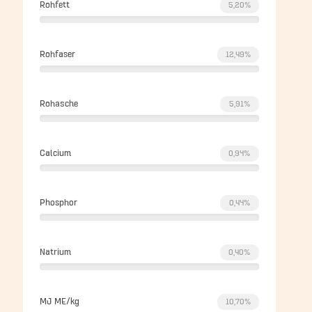
Rohfett
5,20%
Rohfaser
12,49%
Rohasche
5,91%
Calcium
0,94%
Phosphor
0,44%
Natrium
0,40%
MJ ME/kg
10,70%